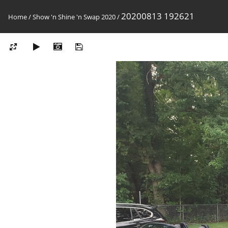
20200813 192621
Home
/
Show 'n Shine 'n Swap 2020
/